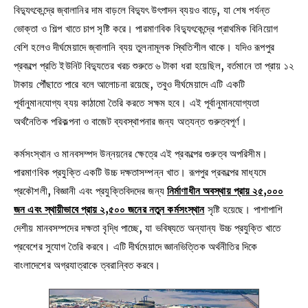
বিদ্যুৎকেন্দ্রে জ্বালানির দাম বাড়লে বিদ্যুৎ উৎপাদন ব্যয়ও বাড়ে, যা শেষ পর্যন্ত
ভোক্তা ও শিল্প খাতে চাপ সৃষ্টি করে। পারমাণবিক বিদ্যুৎকেন্দ্রে প্রাথমিক বিনিয়োগ
বেশি হলেও দীর্ঘমেয়াদে জ্বালানি ব্যয় তুলনামূলক স্থিতিশীল থাকে। যদিও রূপপুর
প্রকল্পে প্রতি ইউনিট বিদ্যুতের খরচ শুরুতে ৬ টাকা ধরা হয়েছিল, বর্তমানে তা প্রায় ১২
টাকায় পৌঁছাতে পারে বলে আলোচনা রয়েছে, তবুও দীর্ঘমেয়াদে এটি একটি
পূর্বানুমানযোগ্য ব্যয় কাঠামো তৈরি করতে সক্ষম হবে। এই পূর্বানুমানযোগ্যতা
অর্থনৈতিক পরিকল্পনা ও বাজেট ব্যবস্থাপনার জন্য অত্যন্ত গুরুত্বপূর্ণ।
কর্মসংস্থান ও মানবসম্পদ উন্নয়নের ক্ষেত্রে এই প্রকল্পের গুরুত্ব অপরিসীম।
পারমাণবিক প্রযুক্তি একটি উচ্চ দক্ষতাসম্পন্ন খাত। রূপপুর প্রকল্পের মাধ্যমে
প্রকৌশলী, বিজ্ঞানী এবং প্রযুক্তিবিদদের জন্য
নির্মাণাধীন অবস্থায় প্রায় ২৫,০০০
জন এবং স্থায়ীভাবে প্রায় ২,৫০০ জনের নতুন কর্মসংস্থান
সৃষ্টি হয়েছে। পাশাপাশি
দেশীয় মানবসম্পদের দক্ষতা বৃদ্ধি পাচ্ছে, যা ভবিষ্যতে অন্যান্য উচ্চ প্রযুক্তি খাতে
প্রবেশের সুযোগ তৈরি করবে। এটি দীর্ঘমেয়াদে জ্ঞানভিত্তিক অর্থনীতির দিকে
বাংলাদেশের অগ্রযাত্রাকে ত্বরান্বিত করবে।