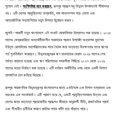
সুযোগ নেই।
সংশ্লিষ্টরা মনে করছেন
, রূপপুর প্রকল্প শুধু বিদ্যুৎ উৎপাদনেই সীমাবদ্ধ
নয়। এটি দেশের প্রযুক্তিগত অগ্রগতি, দক্ষ মানবসম্পদ গড়ে তোলা এবং
আন্তর্জাতিক সহযোগিতার নতুন দিগন্ত উন্মোচন করবে।
জুলাই-পরবর্তী নতুন বাংলাদেশে এই সংকট মোকাবিলার উদ্যোগও শুরু হয়েছে। ২০২৫
সালের ফেব্রুয়ারিতে অন্তর্বর্তীকালীন সরকারের প্রধান উপদেষ্টা অধ্যাপক মুহাম্মদ
ইউনূস রোসাটমের মহাপরিচালকের সাথে বৈঠক করে অত্যন্ত বিচক্ষণতার সাথে ঋণের
শর্ত পুনর্নির্ধারণ করেছেন। বিদ্যুৎকেন্দ্রের ঋণ ব্যবহারের মেয়াদ ২০২৬ সালের শেষ
পর্যন্ত বাড়ানো হয়েছে এবং ঋণ পরিশোধের সময়সীমা পিছিয়ে ২০২৭ থেকে ২০২৯
সালের মধ্যে নির্ধারণ করা হয়েছে। এটি বর্তমান অর্থনীতির ওপর থেকে একটি বিশাল
তাৎক্ষণিক চাপ কমিয়ে দিয়েছে।
রূপপুর পারমাণবিক বিদ্যুৎকেন্দ্র বাংলাদেশের জন্য একইসঙ্গে এক বিশাল সম্ভাবনা এবং
ভয়ংকর এক সতর্কবার্তা। এটি প্রমাণ করে যে, একটি প্রযুক্তিগতভাবে উন্নত এবং
দেশের জন্য অত্যন্ত প্রয়োজনীয় প্রকল্পও কীভাবে অদূরদর্শী নীতি, রাজনৈতিক স্বার্থ
এবং সীমাহীন দুর্নীতির কারণে জাতির গলার কাঁটা হয়ে দাঁড়াতে পারে।