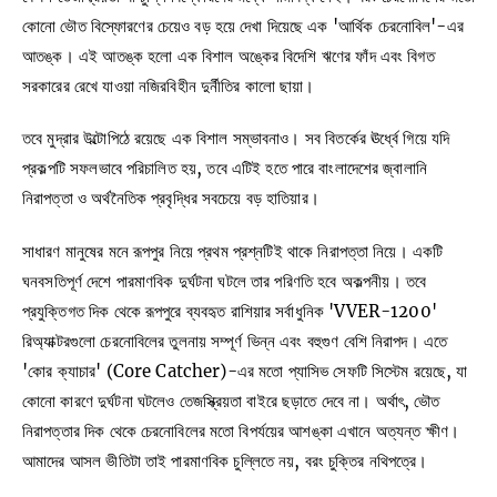
কোনো ভৌত বিস্ফোরণের চেয়েও বড় হয়ে দেখা দিয়েছে এক 'আর্থিক চেরনোবিল'-এর
আতঙ্ক। এই আতঙ্ক হলো এক বিশাল অঙ্কের বিদেশি ঋণের ফাঁদ এবং বিগত
সরকারের রেখে যাওয়া নজিরবিহীন দুর্নীতির কালো ছায়া।
তবে মুদ্রার উল্টোপিঠে রয়েছে এক বিশাল সম্ভাবনাও। সব বিতর্কের ঊর্ধ্বে গিয়ে যদি
প্রকল্পটি সফলভাবে পরিচালিত হয়, তবে এটিই হতে পারে বাংলাদেশের জ্বালানি
নিরাপত্তা ও অর্থনৈতিক প্রবৃদ্ধির সবচেয়ে বড় হাতিয়ার।
সাধারণ মানুষের মনে রূপপুর নিয়ে প্রথম প্রশ্নটিই থাকে নিরাপত্তা নিয়ে। একটি
ঘনবসতিপূর্ণ দেশে পারমাণবিক দুর্ঘটনা ঘটলে তার পরিণতি হবে অকল্পনীয়। তবে
প্রযুক্তিগত দিক থেকে রূপপুরে ব্যবহৃত রাশিয়ার সর্বাধুনিক 'VVER-1200'
রিঅ্যাক্টরগুলো চেরনোবিলের তুলনায় সম্পূর্ণ ভিন্ন এবং বহুগুণ বেশি নিরাপদ। এতে
'কোর ক্যাচার' (Core Catcher)-এর মতো প্যাসিভ সেফটি সিস্টেম রয়েছে, যা
কোনো কারণে দুর্ঘটনা ঘটলেও তেজস্ক্রিয়তা বাইরে ছড়াতে দেবে না। অর্থাৎ, ভৌত
নিরাপত্তার দিক থেকে চেরনোবিলের মতো বিপর্যয়ের আশঙ্কা এখানে অত্যন্ত ক্ষীণ।
আমাদের আসল ভীতিটা তাই পারমাণবিক চুল্লিতে নয়, বরং চুক্তির নথিপত্রে।