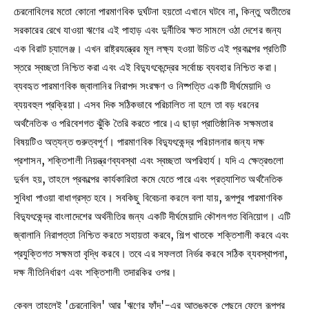
চেরনোবিলের মতো কোনো পারমাণবিক দুর্ঘটনা হয়তো এখানে ঘটবে না, কিন্তু অতীতের
সরকারের রেখে যাওয়া ঋণের এই পাহাড় এবং দুর্নীতির ক্ষত সামলে ওঠা দেশের জন্য
এক বিরাট চ্যালেঞ্জ। এখন রাষ্ট্রযন্ত্রের মূল লক্ষ্য হওয়া উচিত এই প্রকল্পের প্রতিটি
স্তরে স্বচ্ছতা নিশ্চিত করা এবং এই বিদ্যুৎকেন্দ্রের সর্বোচ্চ ব্যবহার নিশ্চিত করা।
ব্যবহৃত পারমাণবিক জ্বালানির নিরাপদ সংরক্ষণ ও নিষ্পত্তি একটি দীর্ঘমেয়াদি ও
ব্যয়বহুল প্রক্রিয়া। এসব দিক সঠিকভাবে পরিচালিত না হলে তা বড় ধরনের
অর্থনৈতিক ও পরিবেশগত ঝুঁকি তৈরি করতে পারে।এ ছাড়া প্রাতিষ্ঠানিক সক্ষমতার
বিষয়টিও অত্যন্ত গুরুত্বপূর্ণ। পারমাণবিক বিদ্যুৎকেন্দ্র পরিচালনার জন্য দক্ষ
প্রশাসন, শক্তিশালী নিয়ন্ত্রণব্যবস্থা এবং স্বচ্ছতা অপরিহার্য। যদি এ ক্ষেত্রগুলো
দুর্বল হয়, তাহলে প্রকল্পের কার্যকারিতা কমে যেতে পারে এবং প্রত্যাশিত অর্থনৈতিক
সুবিধা পাওয়া বাধাগ্রস্ত হবে। সবকিছু বিবেচনা করলে বলা যায়, রূপপুর পারমাণবিক
বিদ্যুৎকেন্দ্র বাংলাদেশের অর্থনীতির জন্য একটি দীর্ঘমেয়াদি কৌশলগত বিনিয়োগ। এটি
জ্বালানি নিরাপত্তা নিশ্চিত করতে সহায়তা করবে, শিল্প খাতকে শক্তিশালী করবে এবং
প্রযুক্তিগত সক্ষমতা বৃদ্ধি করবে। তবে এর সফলতা নির্ভর করবে সঠিক ব্যবস্থাপনা,
দক্ষ নীতিনির্ধারণ এবং শক্তিশালী তদারকির ওপর।
কেবল তাহলেই 'চেরনোবিল' আর 'ঋণের ফাঁদ'-এর আতঙ্ককে পেছনে ফেলে রূপপুর