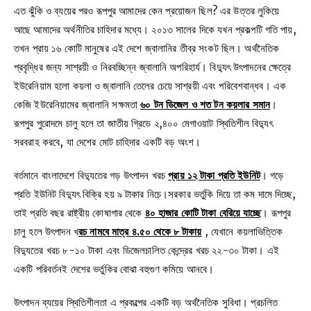
এত ঝুঁকি ও ব্যয়ের পরও রূপপুর আমাদের কেন প্রয়োজন ছিল? এর উত্তর লুকিয়ে
আছে আমাদের অর্থনীতির চাহিদার মধ্যে। ২০১৩ সালের দিকে যখন প্রকল্পটি গতি পায়,
তখন প্রায় ১৬ কোটি মানুষের এই দেশে জ্বালানির তীব্র সংকট ছিল। অর্থনৈতিক
প্রবৃদ্ধির জন্য সাশ্রয়ী ও নিরবচ্ছিন্ন জ্বালানি অপরিহার্য। বিদ্যুৎ উৎপাদনের ক্ষেত্রে
ইউরেনিয়াম হলো কয়লা ও জ্বালানি তেলের চেয়ে সাশ্রয়ী এবং পরিবেশবান্ধব। এক
কেজি ইউরেনিয়ামের জ্বালানি সক্ষমতা
৬০ টন ডিজেল ও শত টন কয়লার সমান
।
রূপপুর পুরোদমে চালু হলে তা জাতীয় গ্রিডে ২,৪০০ মেগাওয়াট স্থিতিশীল বিদ্যুৎ
সরবরাহ করবে, যা দেশের মোট চাহিদার একটি বড় অংশ।
বর্তমানে বাংলাদেশে বিদ্যুতের গড় উৎপাদন খরচ
প্রায় ১২ টাকা প্রতি ইউনিট
। গড়ে
প্রতি ইউনিট বিদ্যুৎ বিক্রি হয় ৯ টাকার নিচে।সরকার ভর্তুকি দিয়ে তা কম দামে দিচ্ছে,
তাই প্রতি বছর রাষ্ট্রীয় কোষাগার থেকে
৪০ হাজার কোটি টাকা বেরিয়ে যাচ্ছে
। রূপপুর
চালু হলে উৎপাদন খ
রচ নামবে মাত্র ৪.৫০ থেকে ৮ টাকায়
, যেখানে কয়লাভিত্তিক
বিদ্যুতের খরচ ৮-১০ টাকা এবং ডিজেলচালিত কেন্দ্রের খরচ ২২-৩০ টাকা। এই
একটি পরিবর্তনই দেশের ভর্তুকির বোঝা বহুগুণ কমিয়ে আনবে।
উৎপাদন ব্যয়ের স্থিতিশীলতা এ প্রকল্পের একটি বড় অর্থনৈতিক সুবিধা। প্রচলিত