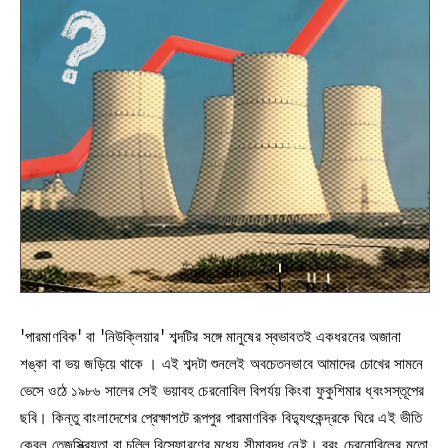
'পারমাণবিক' বা 'নিউক্লিয়ার' শব্দটির সঙ্গে মানুষের স্বভাবতই একধরনের অজানা
শঙ্কা বা ভয় জড়িয়ে থাকে । এই শব্দটা শুনলেই অবচেতনভাবে আমাদের চোখের সামনে
ভেসে ওঠে ১৯৮৬ সালের সেই ভয়াবহ চেরনোবিল বিপর্যয় কিংবা ফুকুশিমার ধ্বংসস্তূপের
ছবি। কিন্তু বাংলাদেশের প্রেক্ষাপটে রূপপুর পারমাণবিক বিদ্যুৎকেন্দ্রকে ঘিরে এই ভীতি
কেবল তেজস্ক্রিয়তা বা চুল্লি বিস্ফোরণের মধ্যে সীমাবদ্ধ নেই। বরং চেরনোবিলের মতো