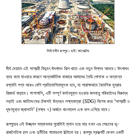
নির্মাণাধীন রূপপুর। ছবি: কালেক্টেড
দীর্ঘ মেয়াদে এই সাশ্রয়ী বিদ্যুৎ উৎপাদন শিল্প খাতে এক নতুন বিপ্লব আনবে। উৎপাদন
ব্যয় কমে যাওয়ার কারণে আন্তর্জাতিক বাজারে আমাদের তৈরি পোশাক ও অন্যান্য
রপ্তানি পণ্য আরও বেশি প্রতিযোগিতামূলক হবে, যা পরোক্ষভাবে বৈদেশিক মুদ্রার
রিজার্ভ বাড়াবে। পাশাপাশি, এটি সম্পূর্ণ কার্বনমুক্ত হওয়ায় জলবায়ু পরিবর্তনের বিরুদ্ধে
লড়াই এবং জাতিসংঘের টেকসই উন্নয়ন লক্ষ্যমাত্রা (SDG) বিশেষ করে 'সাশ্রয়ী ও
দূষণমুক্ত জ্বালানি' (লক্ষ্য ৭) অর্জনে বাংলাদেশ এক ধাপ এগিয়ে যাবে।
রূপপুরের এই উজ্জ্বল সম্ভাবনার পুরোটাই ম্লান হয়ে যায় যখন এর পেছনের ভূ-
রাজনৈতিক চাল এবং দুর্নীতির পাতাগুলো উল্টানো হয়। রূপপুর প্রকল্পটি কেবল একটি