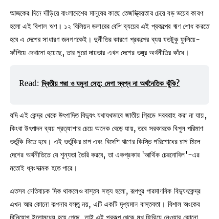
আজকের দিনে দাঁড়িয়ে বাংলাদেশের মানুষের কাছে তেজস্ক্রিয়তার চেয়ে বড় ভয়ের কারণ
হলো এই বিশাল ঋণ। ১২ বিলিয়ন ডলারের বেশি ব্যয়ের এই প্রকল্পের ঋণ শোধ করতে
হবে এ দেশের সাধারণ জনগণকেই। দুর্নীতির কারণে প্রকল্পের ব্যয় যতটুকু ফুলিয়ে-
ফাঁপিয়ে দেখানো হয়েছে, তার পুরো দায়ভার এখন দেশের ভঙ্গুর অর্থনীতির কাঁধে।
Read: 
দ্বিতীয় পদ্মা ও যমুনা সেতু: মেগা স্বপ্ন না অর্থনৈতিক ঝুঁকি?
যদি এই কেন্দ্র থেকে উৎপাদিত বিদ্যুৎ যথাযথভাবে জাতীয় গ্রিডে সরবরাহ করা না যায়,
কিংবা উৎপাদন ব্যয় প্রত্যাশার চেয়ে অনেক বেড়ে যায়, তবে সরকারকে বিপুল পরিমাণ
ভর্তুকি দিতে হবে। এই ভর্তুকির চাপ এবং বিদেশি ঋণের কিস্তি পরিশোধের চাপ মিলে
দেশের অর্থনীতিতে যে শূন্যতা তৈরি করবে, তা একপ্রকার 'আর্থিক চেরনোবিল'-এর
মতোই ধ্বংসাত্মক হতে পারে।
এতসব নেতিবাচক দিক থাকলেও বাস্তব সত্য হলো, রূপপুর পারমাণবিক বিদ্যুৎকেন্দ্র
এখন আর কোনো কল্পনার বস্তু নয়, এটি একটি দৃশ্যমান বাস্তবতা। বিশাল অংকের
বিনিয়োগ ইতোমধ্যে হয়ে গেছে, তাই এই প্রকল্প থেকে মুখ ফিরিয়ে নেওয়ার কোনো