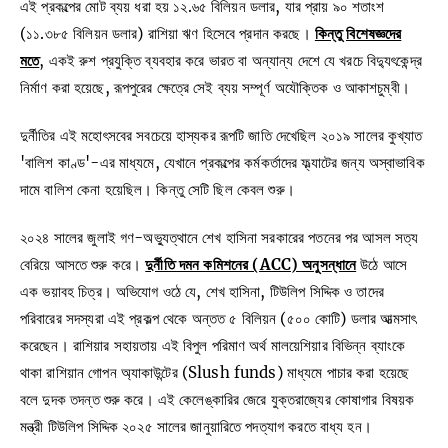
এই প্রকল্পের মোট ব্যয় ধরা হয় ১২.৬৫ বিলিয়ন ডলার, যার প্রায় ৯০ শতাংশ
(১১.৩৮৫ বিলিয়ন ডলার) রাশিয়া ঋণ হিসেবে প্রদান করছে।
কিন্তু বিশেষজ্ঞদের
মতে
, একই রুশ প্রযুক্তি ব্যবহার করে ভারত বা অন্যান্য দেশে যে খরচে বিদ্যুৎকেন্দ্র
নির্মাণ করা হয়েছে, রূপপুরের ক্ষেত্রে সেই ব্যয় সম্পূর্ণ অযৌক্তিক ও আকাশচুম্বী।
দুর্নীতির এই মহোৎসবের সবচেয়ে হাস্যকর রূপটি জাতি দেখেছিল ২০১৯ সালের কুখ্যাত
'বালিশ কাণ্ড'-এর মাধ্যমে, যেখানে প্রকল্পের কর্মকর্তাদের ফ্ল্যাটের জন্য অস্বাভাবিক
দামে বালিশ কেনা হয়েছিল। কিন্তু সেটি ছিল কেবল শুরু।
২০২৪ সালের জুলাই গণ-অভ্যুত্থানে শেখ হাসিনা সরকারের পতনের পর আসল সত্য
বেরিয়ে আসতে শুরু করে।
দুর্নীতি দমন কমিশনের (ACC) অনুসন্ধানে
উঠে আসে
এক ভয়াবহ চিত্র। অভিযোগ ওঠে যে, শেখ হাসিনা, টিউলিপ সিদ্দিক ও তাদের
পরিবারের সদস্যরা এই প্রকল্প থেকে অন্তত ৫ বিলিয়ন (৫০০ কোটি) ডলার আত্মসাৎ
করেছেন। রাশিয়ার সহায়তায় এই বিপুল পরিমাণ অর্থ মালয়েশিয়ার বিভিন্ন ব্যাংকে
থাকা রাশিয়ান গোপন অ্যাকাউন্টের (Slush funds) মাধ্যমে পাচার করা হয়েছে
বলে দুদক তদন্ত শুরু করে। এই কেলেঙ্কারির জেরে যুক্তরাজ্যের কোষাগার বিষয়ক
মন্ত্রী টিউলিপ সিদ্দিক ২০২৫ সালের জানুয়ারিতে পদত্যাগ করতে বাধ্য হন।