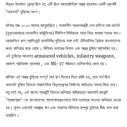
বিদ্যুৎ উৎপাদন কেন্দ্র ছিল না; এটি ছিল আন্তর্জাতিক অস্ত্র ব্যবসার একটি ধ্রুপদী
'অফসেট' চুক্তির অংশ।
ঘটনার শুরু ২০১৩ সালের জানুয়ারিতে। তৎকালীন প্রধানমন্ত্রী শেখ হাসিনা তার ভাগনি
(যুক্তরাজ্যের তৎকালীন কাউন্সিলর) টিউলিপ সিদ্দিককে সাথে নিয়ে মস্কো সফরে যান।
ক্রেমলিনে রুশ প্রেসিডেন্ট ভ্লাদিমির পুতিনের সঙ্গে সেই ঐতিহাসিক বৈঠকে বাংলাদেশের
জন্য রাশিয়ার কাছ থেকে ১ বিলিয়ন ডলারের বিশাল এক অস্ত্র চুক্তি স্বাক্ষরিত হয়।
এই চুক্তির আওতায় armoured vehicles, infantry weapons,
আকাশ প্রতিরক্ষা ব্যবস্থা , এবং Mi-17 পরিবহন হেলিকপ্টার কেনা হয়।
রাশিয়া এই অস্ত্র চুক্তির সম্পূর্ণ অর্থ ঋণ হিসেবে দিতে রাজি হয়, তবে শর্ত ছিল
অফসেট চুক্তি হিসেবে পারমাণবিক বিদ্যুৎকেন্দ্র নির্মাণের দায়িত্বও তাদের দিতে হবে।
শুধু তাই নয়, এই ঋণের গ্যারান্টি হিসেবে রাশিয়ার রাষ্ট্রায়ত্ত জ্বালানি জায়ান্ট
'গ্যাজপ্রম'-কে বাংলাদেশের গ্যাসক্ষেত্রগুলোতে বিনা দরপত্রে খননের অধিকার দেওয়া
হয়। মূলত এভাবেই অস্ত্রের ঋণ এবং গ্যাসের বিনিময়ে রূপপুর চুক্তির বীজ বপন করা
হয়েছিল।