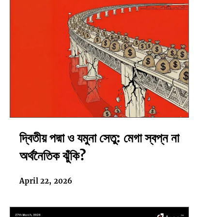
ভোটারদের
দ্বিতীয়
দ্বিতীয় পদ্মা ও যমুনা সেতু: মেগা স্বপ্ন না
পদ্মা
ও
অর্থনৈতিক ঝুঁকি?
যমুনা
সেতু:
April 22, 2026
মেগা
স্বপ্ন
না